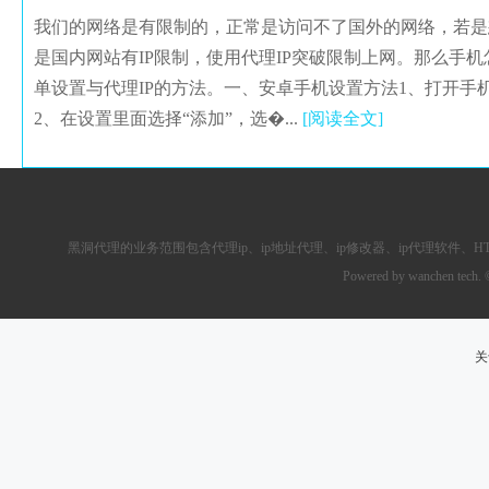
我们的网络是有限制的，正常是访问不了国外的网络，若是想
是国内网站有IP限制，使用代理IP突破限制上网。那么手
单设置与代理IP的方法。一、安卓手机设置方法1、打开手
2、在设置里面选择“添加”，选�...
[阅读全文]
黑洞代理的业务范围包含
代理ip
、ip地址代理、ip修改器、
ip代理软件
、
H
Powered by wanchen tech.
关