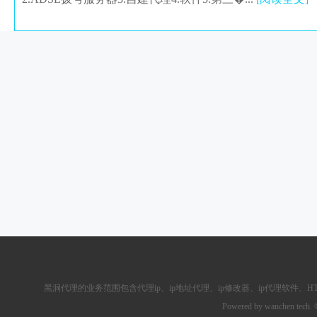
黑洞代理的业务范围包含
代理ip
、ip地址代理、ip修改器、
ip代理软件
、
H
Powered by wanchen tech.