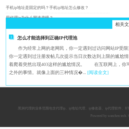
手机ip地址是固定的吗？手机ip地址怎么修改？
用代理ip为什么网速变慢？
相关文
1
怎么才能选择到正确IP代理池
作为经常上网的老网民，你一定遇到过访问网站IP受限
你一定遇到过注册发帖几次提示当日次数达到上限的尴尬情
着爬着突然出现403这样的尴尬情况。 在互联网上，你
之外的事情。就像上面的三种情况�...
[阅读全文]
黑洞代理的业务范围包含
代理ip
、ip地址代理、ip修改器、
ip代理软件
、
H
Powered by wanchen tech.