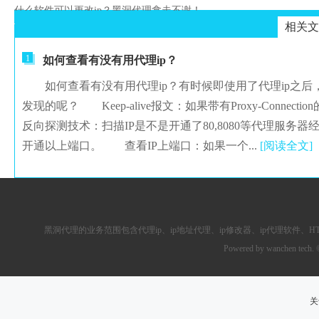
什么软件可以更改ip？黑洞代理拿走不谢！
相关文
1
如何查看有没有用代理ip？
如何查看有没有用代理ip？有时候即使用了代理ip之后，
发现的呢？ Keep-alive报文：如果带有Proxy-Connect
反向探测技术：扫描IP是不是开通了80,8080等代理服务
开通以上端口。 查看IP上端口：如果一个...
[阅读全文]
黑洞代理的业务范围包含
代理ip
、ip地址代理、ip修改器、
ip代理软件
、
H
Powered by wanchen tech.
关