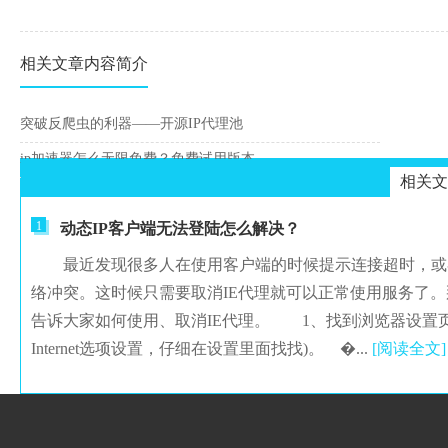
相关文章内容简介
突破反爬虫的利器——开源IP代理池
ip加速器怎么无限免费？免费试用版本
相关文
1
动态IP客户端无法登陆怎么解决？
最近发现很多人在使用客户端的时候提示连接超时，或者
络冲突。这时候只需要取消IE代理就可以正常使用服务了。那
告诉大家如何使用、取消IE代理。 1、找到浏览器设置页面，
Internet选项设置，仔细在设置里面找找)。 �...
[阅读全文]