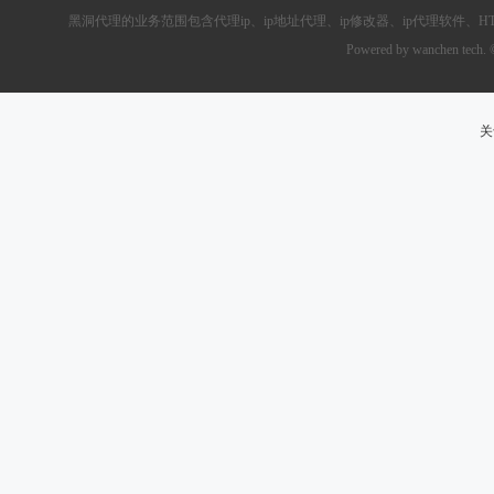
黑洞代理的业务范围包含
代理ip
、ip地址代理、ip修改器、
ip代理软件
、
H
Powered by wanchen tech.
关