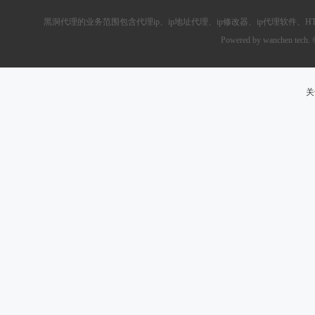
黑洞代理的业务范围包含
代理ip
、ip地址代理、ip修改器、
ip代理软件
、
H
Powered by wanchen tech.
关