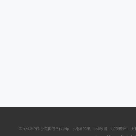
黑洞代理的业务范围包含
代理ip
、ip地址代理、ip修改器、
ip代理软件
、
H