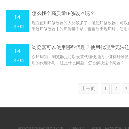
怎么找个高质量IP修改器呢？
14
现在使用IP修改器的人比较多了，通过IP修改器，可以
2019-01
果这IP修改器中的IP质量不够，也容易出现IP封，使用
浏览器可以使用哪些代理？使用代理后无法
14
众所周知，浏览器是可以设置代理使用的，但有时候设
2019-01
用的代理不对，还是什么问题，怎么解决这个问题？
上一页
1
2
3
黑洞代理的业务范围包含
代理ip
、ip地址代理、ip修改器、
ip代理软件
、
H