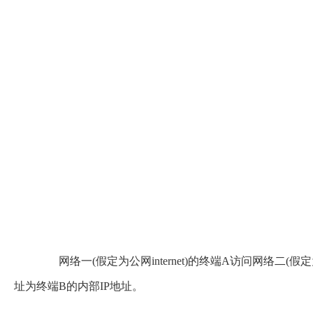
网络一(假定为公网internet)的终端A访问网络二(
址为终端B的内部IP地址。