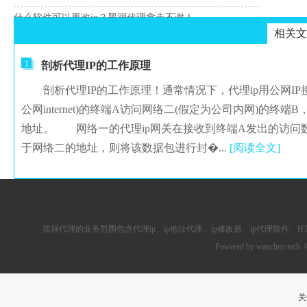
什么软件可以更改ip？黑洞代理拿走不谢！
相关文
1
剖析代理IP的工作原理
剖析代理IP的工作原理！通常情况下，代理ip用公网IP接入
公网internet)的终端A访问网络二(假定为公司内网)的终
地址。 网络一的代理ip网关在接收到终端A发出的访问
于网络二的地址，则将该数据包进行封�...
[阅读全文]
黑洞代理的业务范围包含
代理ip
、ip地址代理、ip修改器、
ip代理软件
、
H
Powered by wanchen tech.
关