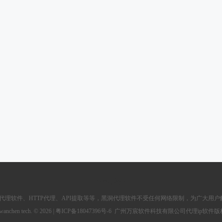
友情链接：
p代理软件
、
HTTP代理
、API提取等等，黑洞代理软件不受任何网络限制，为广大用户
wanchen tech. ©
2026 |
粤ICP备18047396号-6
广州万宸软件科技有限公司代理ip软件版