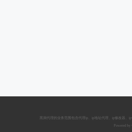
黑洞代理的业务范围包含
代理ip
、ip地址代理、ip修改器、
i
Powered by 