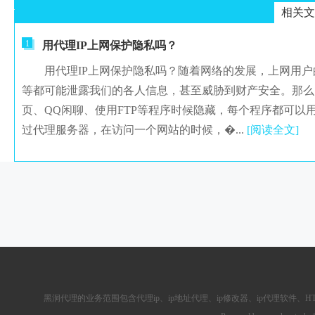
相关文
1
用代理IP上网保护隐私吗？
用代理IP上网保护隐私吗？随着网络的发展，上网用户
等都可能泄露我们的各人信息，甚至威胁到财产安全。那么
页、QQ闲聊、使用FTP等程序时候隐藏，每个程序都可以
过代理服务器，在访问一个网站的时候，�...
[阅读全文]
黑洞代理的业务范围包含
代理ip
、ip地址代理、ip修改器、
ip代理软件
、
H