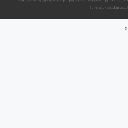
黑洞代理的业务范围包含
代理ip
、ip地址代理、ip修改器、
ip代理软件
、
H
Powered by wanchen tech.
关