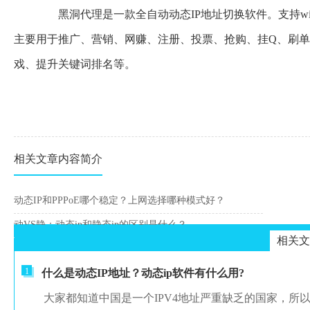
黑洞代理是一款全自动动态IP地址切换软件。支持win
主要用于推广、营销、网赚、注册、投票、抢购、挂Q、刷单
戏、提升关键词排名等。
相关文章内容简介
动态IP和PPPoE哪个稳定？上网选择哪种模式好？
动VS静：动态ip和静态ip的区别是什么？
相关文
1
什么是动态IP地址？动态ip软件有什么用?
大家都知道中国是一个IPV4地址严重缺乏的国家，所以我