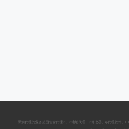
黑洞代理的业务范围包含
代理ip
、ip地址代理、ip修改器、
ip代理软件
、
H