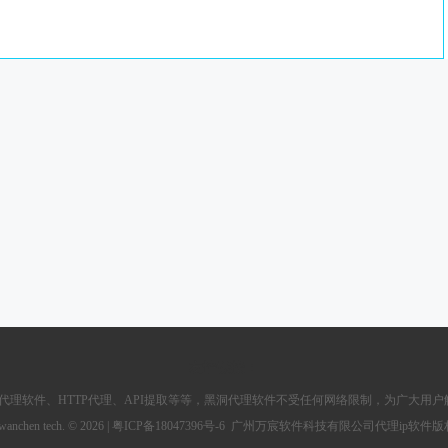
友情链接：
p代理软件
、
HTTP代理
、API提取等等，黑洞代理软件不受任何网络限制，为广大用户
wanchen tech. ©
2026 |
粤ICP备18047396号-6
广州万宸软件科技有限公司代理ip软件版