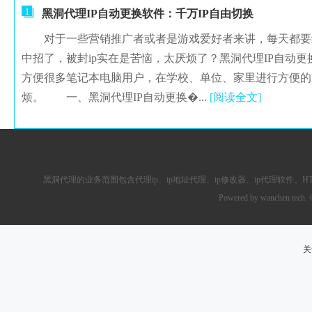
1
黑洞代理IP自动更换软件：千万IP自由切换
对于一些营销推广者或者是游戏爱好者来讲，每天都要经
中招了，被封ip实在是苦恼，太厌烦了？黑洞代理IP自动
方便很多笔记本电脑用户，在学校、单位、家里进行方便的
烦。 一、黑洞代理IP自动更换�...
[阅读全文]
黑洞代理的业务范围包含
代理ip
、ip地址代理、ip修改器、
ip代理软件
、
H
Powered by wanchen tech.
关