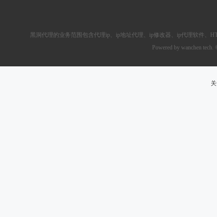
黑洞代理的业务范围包含
代理ip
、ip地址代理、ip修改器、
ip代理软件
、
H
Powered by wanchen tech.
关