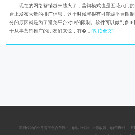
现在的网络营销越来越火了，营销模式也是五花八门的
台上发布大量的推广信息，这个时候就很有可能被平台限制I
分的原因就是为了避免平台对IP的限制。软件可以做到多I
于从事营销推广的朋友们来说，有�...
[阅读全文]
黑洞代理的业务范围包含
代理ip
、ip地址代理、ip修改器、
ip代理软件
、
H