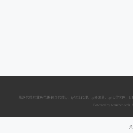
黑洞代理的业务范围包含
代理ip
、ip地址代理、ip修改器、
ip代理软件
、
H
Powered by wanchen tech.
关