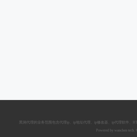
黑洞代理的业务范围包含
代理ip
、ip地址代理、ip修改器、
ip代理软件
、
H
Powered by wanchen tech.