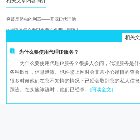
相关文章内容简介
突破反爬虫的利器——开源IP代理池
ip加速器怎么无限免费？免费试用版本
相关文
1
为什么要使用代理IP服务？
为什么要使用代理IP服务？很多人会问，代理服务是什
各种欺诈，信息泄露。也许您上网时会非常小心谨慎的查验
很多时候他们在您不知情的情况下已经获取到您的私人信息
踪迹。在实施诈骗时，他们已经掌...
[阅读全文]