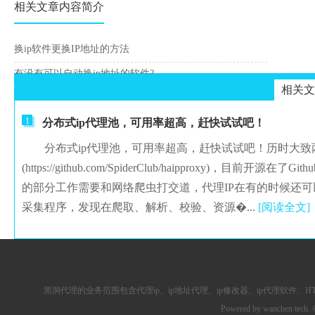
相关文章内容简介
换ip软件更换IP地址的方法
有没有可以自动换ip地址的软件?
相关文
1
分布式ip代理池，可用率超高，赶快试试吧！
分布式ip代理池，可用率超高，赶快试试吧！历时大致两
(https://github.com/SpiderClub/haipproxy
的部分工作需要和网络爬虫打交道，代理IP在有的时候还可
采集程序，发现在爬取、解析、校验、资源�...
[阅读全文]
黑洞代理的业务范围包含
代理ip
、ip地址代理、ip修改器、
ip代理软件
、
H
Powered by wanchen tech.