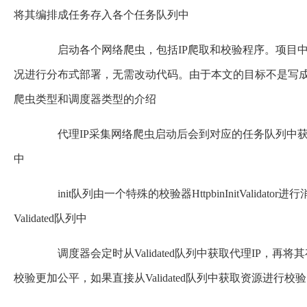
将其编排成任务存入各个任务队列中
启动各个网络爬虫，包括IP爬取和校验程序。项目中
况进行分布式部署，无需改动代码。由于本文的目标不是写
爬虫类型和调度器类型的介绍
代理IP采集网络爬虫启动后会到对应的任务队列中获取
中
init队列由一个特殊的校验器HttpbinInitValid
Validated队列中
调度器会定时从Validated队列中获取
代理IP
，再将其
校验更加公平，如果直接从Validated队列中获取资源进行