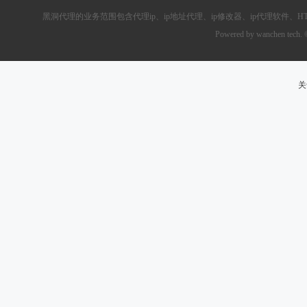
黑洞代理的业务范围包含
代理ip
、ip地址代理、ip修改器、
ip代理软件
、
H
Powered by wanchen tech.
关