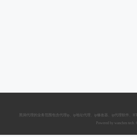
黑洞代理的业务范围包含
代理ip
、ip地址代理、ip修改器、
ip代理软件
、
H
Powered by wanchen tech.