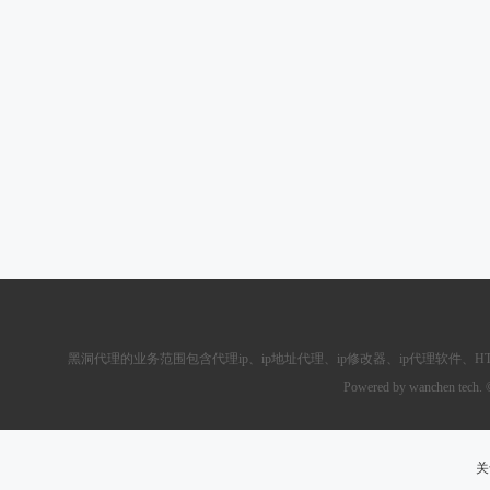
黑洞代理的业务范围包含
代理ip
、ip地址代理、ip修改器、
ip代理软件
、
H
Powered by wanchen tech.
关