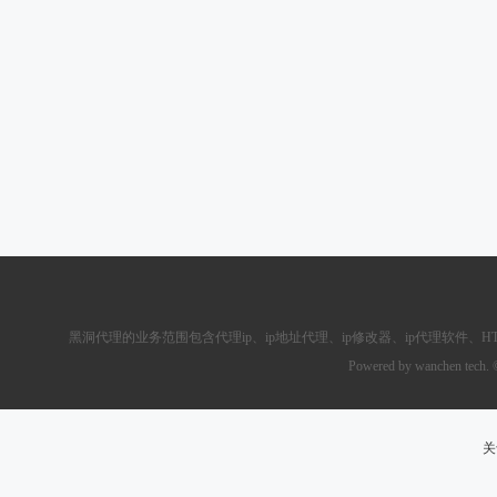
黑洞代理的业务范围包含
代理ip
、ip地址代理、ip修改器、
ip代理软件
、
H
Powered by wanchen tech.
关