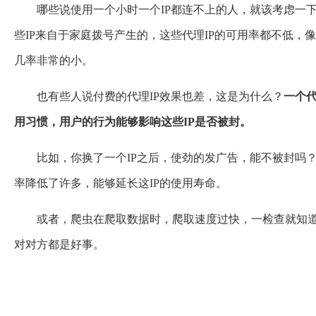
哪些说使用一个小时一个IP都连不上的人，就该考虑一
些IP来自于家庭拨号产生的，这些代理IP的可用率都不低，像
几率非常的小。
也有些人说付费的代理IP效果也差，这是为什么？
一个
用习惯，用户的行为能够影响这些IP是否被封。
比如，你换了一个IP之后，使劲的发广告，能不被封吗
率降低了许多，能够延长这IP的使用寿命。
或者，爬虫在爬取数据时，爬取速度过快，一检查就知道
对对方都是好事。