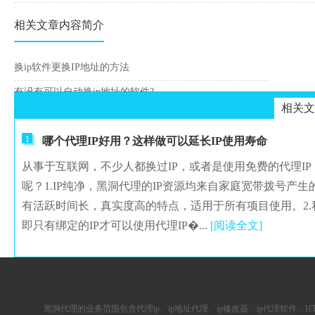
相关文章内容简介
换ip软件更换IP地址的方法
有没有可以自动换ip地址的软件?
相关文
1
哪个代理IP好用？这样做可以延长IP使用寿命
从事于互联网，不少人都换过IP，或者是使用免费的代理I
呢？1.IP纯净，黑洞代理的IP资源均来自家庭宽带拨号产生
有活跃时间长，真实度高的特点，适用于所有项目使用。2.
即只有绑定的IP才可以使用代理IP�...
[阅读全文]
黑洞代理的业务范围包含
代理ip
、ip地址代理、ip修改器、
ip代理软件
、
H