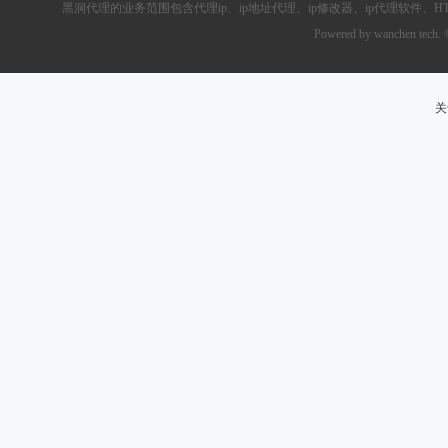
黑洞代理的业务范围包含
代理ip
、ip地址代理、ip修改器、
ip代理软件
、
H
Powered by wanchen tech.
关