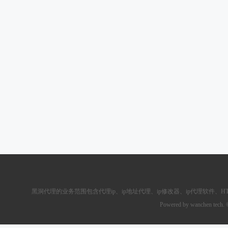
黑洞代理的业务范围包含
代理ip
、ip地址代理、ip修改器、
ip代理软件
、
H
Powered by wanchen tech.