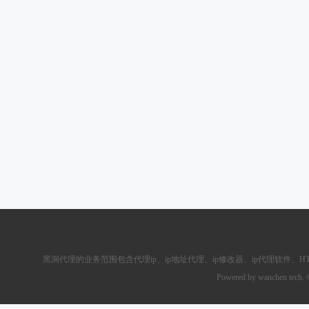
黑洞代理的业务范围包含
代理ip
、ip地址代理、ip修改器、
ip代理软件
、
H
Powered by wanchen tech.